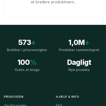
et bredere produktnavn.
573
+
1,0M
+
Butikker i prisoversigten
Produkter sammenlignet
100
%
Dagligt
Gratis at bruge
Nye prisdata
PRISGUIDEN
HJÆLP & INFO
Om Prisguiden
FAQ