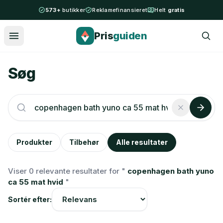
Spring til indhold
573+
butikker
Reklamefinansieret
Helt
gratis
Pris
guiden
Søg
Produkter
Tilbehør
Alle resultater
Viser 0 relevante resultater for "
copenhagen bath yuno
ca 55 mat hvid
"
Sortér efter: