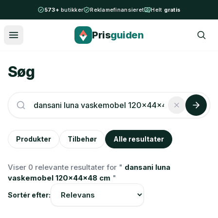
Spring til indhold
573+
butikker
Reklamefinansieret
Helt
gratis
Pris
guiden
Søg
Produkter
Tilbehør
Alle resultater
Viser 0 relevante resultater for "
dansani luna
vaskemobel 120x44x48 cm
"
Sortér efter: