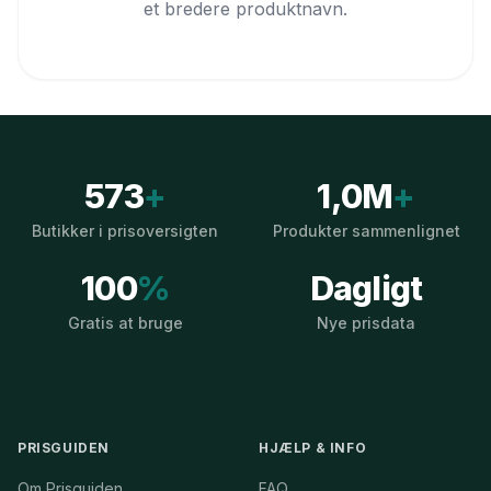
et bredere produktnavn.
573
+
1,0M
+
Butikker i prisoversigten
Produkter sammenlignet
100
%
Dagligt
Gratis at bruge
Nye prisdata
PRISGUIDEN
HJÆLP & INFO
Om Prisguiden
FAQ