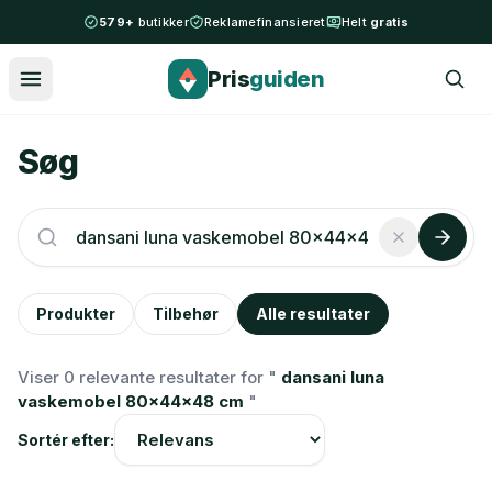
Spring til indhold
579+
butikker
Reklamefinansieret
Helt
gratis
Pris
guiden
Søg
Produkter
Tilbehør
Alle resultater
Viser 0 relevante resultater for "
dansani luna
vaskemobel 80x44x48 cm
"
Sortér efter: