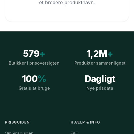
et bredere produktnavn.
579
+
1,2M
+
Butikker i prisoversigten
Produkter sammenlignet
100
%
Dagligt
Gratis at bruge
Nye prisdata
PRISGUIDEN
HJÆLP & INFO
Om Prisguiden
FAQ