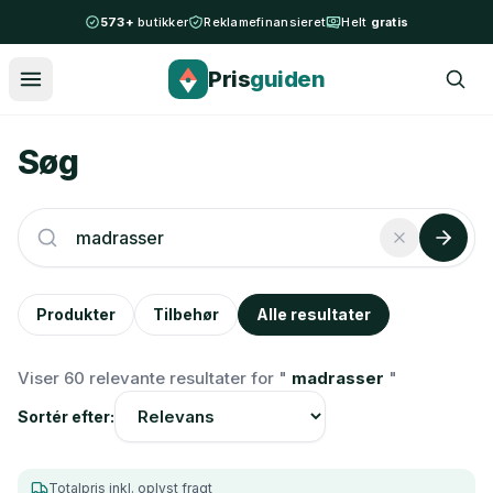
Spring til indhold
573+
butikker
Reklamefinansieret
Helt
gratis
Pris
guiden
Søg
Produkter
Tilbehør
Alle resultater
Viser 60 relevante resultater for "
madrasser
"
Sortér efter:
Totalpris inkl. oplyst fragt