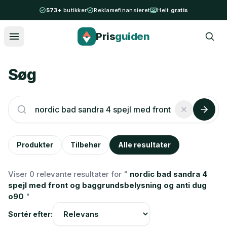
Spring til indhold
573+
butikker
Reklamefinansieret
Helt
gratis
Pris
guiden
Søg
Produkter
Tilbehør
Alle resultater
Viser 0 relevante resultater for "
nordic bad sandra 4
spejl med front og baggrundsbelysning og anti dug
o90
"
Sortér efter: