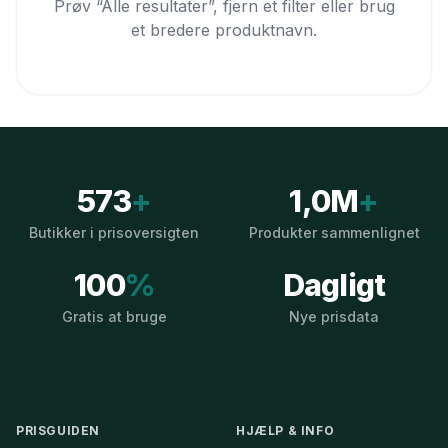
Prøv “Alle resultater”, fjern et filter eller brug
et bredere produktnavn.
573
+
1,0M
+
Butikker i prisoversigten
Produkter sammenlignet
100
%
Dagligt
Gratis at bruge
Nye prisdata
PRISGUIDEN
HJÆLP & INFO