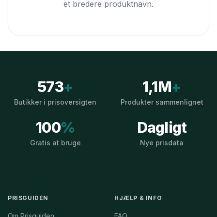
et bredere produktnavn.
573
+
1,1M
+
Butikker i prisoversigten
Produkter sammenlignet
100
%
Dagligt
Gratis at bruge
Nye prisdata
PRISGUIDEN
HJÆLP & INFO
Om Prisguiden
FAQ