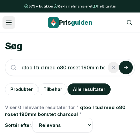
Spring til indhold
573+
butikker
Reklamefinansieret
Helt
gratis
Pris
guiden
Søg
Produkter
Tilbehør
Alle resultater
Viser 0 relevante resultater for "
qtoo l tud med o80
roset 190mm borstet charcoal
"
Sortér efter: