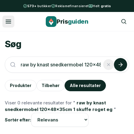
Spring til indhold
573+
butikker
Reklamefinansieret
Helt
gratis
Pris
guiden
Søg
Produkter
Tilbehør
Alle resultater
Viser 0 relevante resultater for "
raw by knast
snedkermobel 120x48x35cm 1 skuffe roget eg
"
Sortér efter: