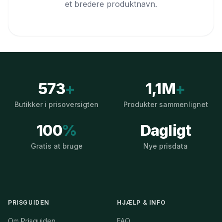
et bredere produktnavn.
573
+
1,1M
+
Butikker i prisoversigten
Produkter sammenlignet
100
%
Dagligt
Gratis at bruge
Nye prisdata
PRISGUIDEN
HJÆLP & INFO
Om Prisguiden
FAQ