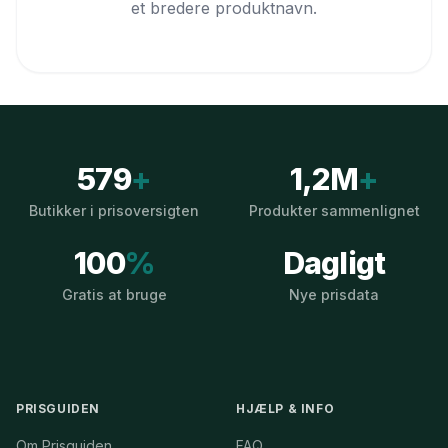
et bredere produktnavn.
579
+
1,2M
+
Butikker i prisoversigten
Produkter sammenlignet
100
%
Dagligt
Gratis at bruge
Nye prisdata
PRISGUIDEN
HJÆLP & INFO
Om Prisguiden
FAQ