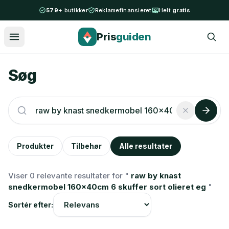
Spring til indhold
579+
butikker
Reklamefinansieret
Helt
gratis
Pris
guiden
Søg
Produkter
Tilbehør
Alle resultater
Viser 0 relevante resultater for "
raw by knast
snedkermobel 160x40cm 6 skuffer sort olieret eg
"
Sortér efter: