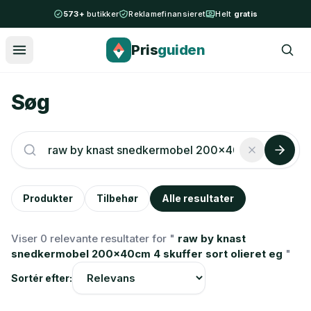
Spring til indhold
573+
butikker
Reklamefinansieret
Helt
gratis
Pris
guiden
Søg
Produkter
Tilbehør
Alle resultater
Viser 0 relevante resultater for "
raw by knast
snedkermobel 200x40cm 4 skuffer sort olieret eg
"
Sortér efter: