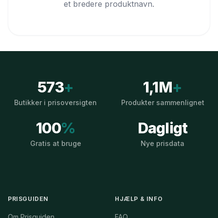
et bredere produktnavn.
573
+
1,1M
+
Butikker i prisoversigten
Produkter sammenlignet
100
%
Dagligt
Gratis at bruge
Nye prisdata
PRISGUIDEN
HJÆLP & INFO
Om Prisguiden
FAQ