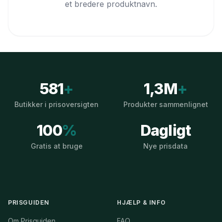
et bredere produktnavn.
581
+
1,3M
+
Butikker i prisoversigten
Produkter sammenlignet
100
%
Dagligt
Gratis at bruge
Nye prisdata
PRISGUIDEN
HJÆLP & INFO
Om Prisguiden
FAQ