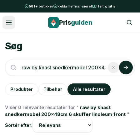
Spring til indhold
581+
butikker
Reklamefinansieret
Helt
gratis
Pris
guiden
Søg
Produkter
Tilbehør
Alle resultater
Viser 0 relevante resultater for "
raw by knast
snedkermobel 200x48cm 6 skuffer linoleum front
"
Sortér efter: