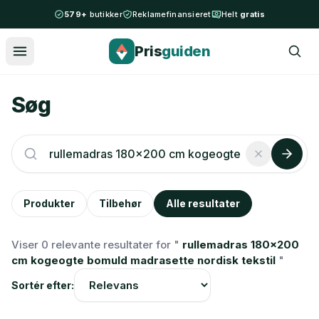
Spring til indhold
579+
butikker
Reklamefinansieret
Helt
gratis
Pris
guiden
Søg
Produkter
Tilbehør
Alle resultater
Viser 0 relevante resultater for "
rullemadras 180x200
cm kogeogte bomuld madrasette nordisk tekstil
"
Sortér efter: