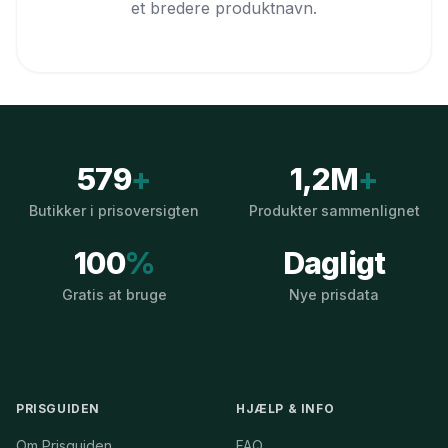
et bredere produktnavn.
579
+
1,2M
+
Butikker i prisoversigten
Produkter sammenlignet
100
%
Dagligt
Gratis at bruge
Nye prisdata
PRISGUIDEN
HJÆLP & INFO
Om Prisguiden
FAQ