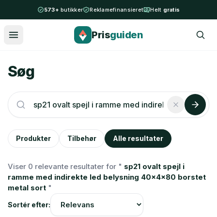
Spring til indhold
573+
butikker
Reklamefinansieret
Helt
gratis
Pris
guiden
Søg
Produkter
Tilbehør
Alle resultater
Viser 0 relevante resultater for "
sp21 ovalt spejl i
ramme med indirekte led belysning 40x4x80 borstet
metal sort
"
Sortér efter: