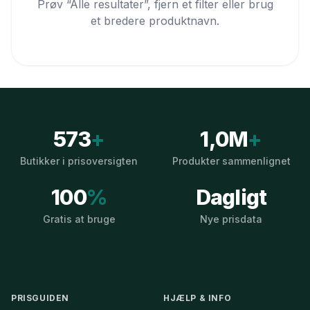
Prøv “Alle resultater”, fjern et filter eller brug
et bredere produktnavn.
573
+
1,0M
+
Butikker i prisoversigten
Produkter sammenlignet
100
%
Dagligt
Gratis at bruge
Nye prisdata
PRISGUIDEN
HJÆLP & INFO