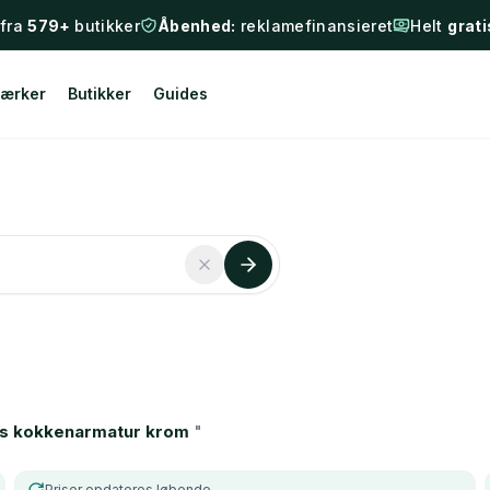
 fra
579+
butikker
Åbenhed:
reklamefinansieret
Helt
grati
ærker
Butikker
Guides
bs kokkenarmatur krom
"
Priser opdateres løbende