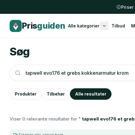
Spring til indhold
Priser
Pris
guiden
Alle kategorier
Tilbud
M
Søg
Produkter
Tilbehør
Alle resultater
Viser 0 relevante resultater for "
tapwell evo176 et gre
Totalpris inkl. oplyst fragt