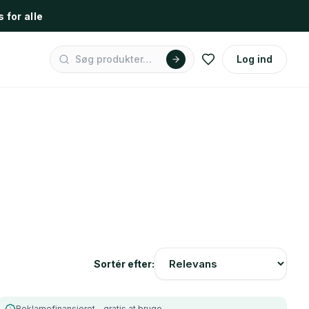
s for alle
Log ind
Sortér efter:
Reklamefinansieret – gratis at bruge