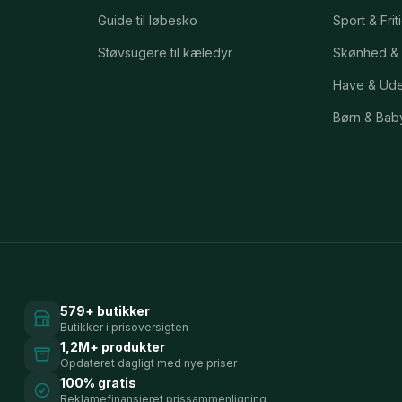
Guide til løbesko
Sport & Frit
Støvsugere til kæledyr
Skønhed &
Have & Ud
Børn & Bab
579+ butikker
Butikker i prisoversigten
1,2M+ produkter
Opdateret dagligt med nye priser
100% gratis
Reklamefinansieret prissammenligning