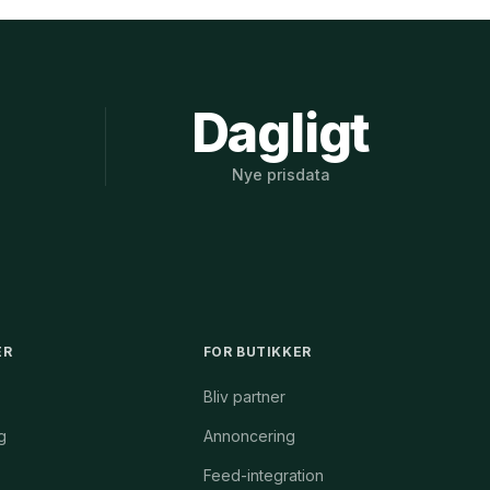
%
Dagligt
Nye prisdata
ER
FOR BUTIKKER
Bliv partner
g
Annoncering
j
Feed-integration