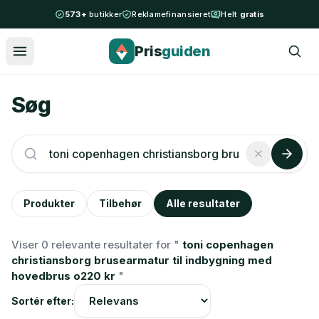
Spring til indhold
573+
butikker
Reklamefinansieret
Helt
gratis
Pris
guiden
Søg
Produkter
Tilbehør
Alle resultater
Viser 0 relevante resultater for "
toni copenhagen
christiansborg brusearmatur til indbygning med
hovedbrus o220 kr
"
Sortér efter: