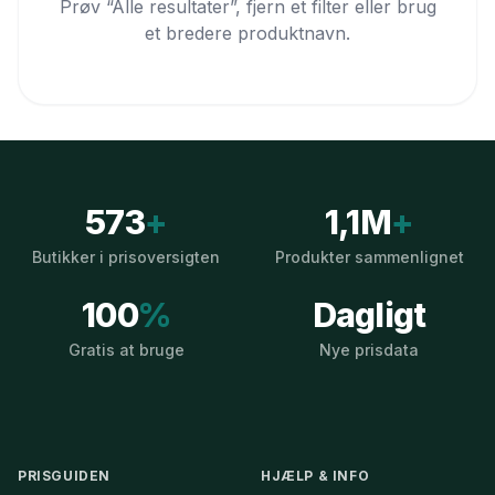
Prøv “Alle resultater”, fjern et filter eller brug
et bredere produktnavn.
573
+
1,1M
+
Butikker i prisoversigten
Produkter sammenlignet
100
%
Dagligt
Gratis at bruge
Nye prisdata
PRISGUIDEN
HJÆLP & INFO